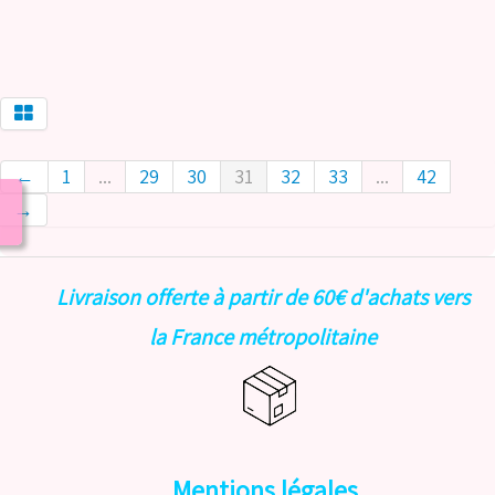
←
1
...
29
30
31
32
33
...
42
→
Livraison offerte à partir de 60€ d'achats vers
la France métropolitaine
Mentions légales