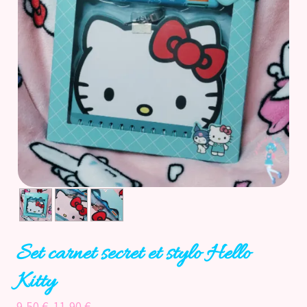
Accueil
Catégories
Licences
Informations
Actu
Nos réseaux
Set carnet secret et stylo Hello
Kitty
9,50 €
11,90 €