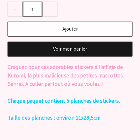
−
+
Ajouter
Voir mon panier
Craquez pour ces adorables stickers à l’effigie de
Kuromi, la plus malicieuse des petites mascottes
Sanrio. A coller partout où vous voulez !
Chaque paquet contient 5 planches de stickers.
Taille des planches : environ 21x28,5cm