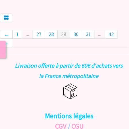
←
1
...
27
28
29
30
31
...
42
→
Livraison offerte à partir de 60€ d'achats vers
la France métropolitaine
Mentions légales
CGV
/
CGU