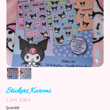
Accueil
Catégories
Licences
Informations
Actu
Nos réseaux
Stickers Kuromi
2,30 €
2,90 €
Quantité