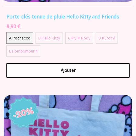
Porte-clés tenue de pluie Hello Kitty and Friends
8,90 €
A Pochacco
B Hello Kitty
C My Melody
D Kuromi
E Pompompurin
Ajouter