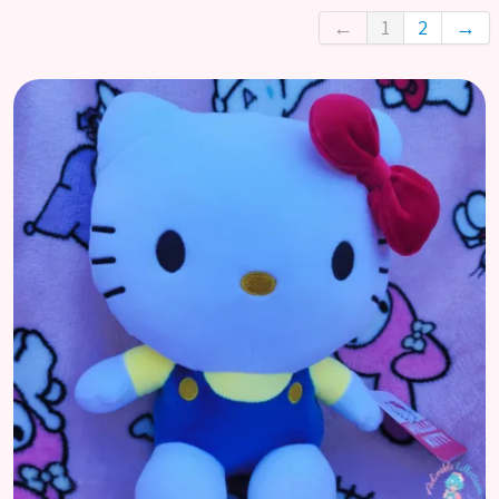
Accueil
←
1
2
→
Catégories
Licences
Informations
Actu
Nos réseaux