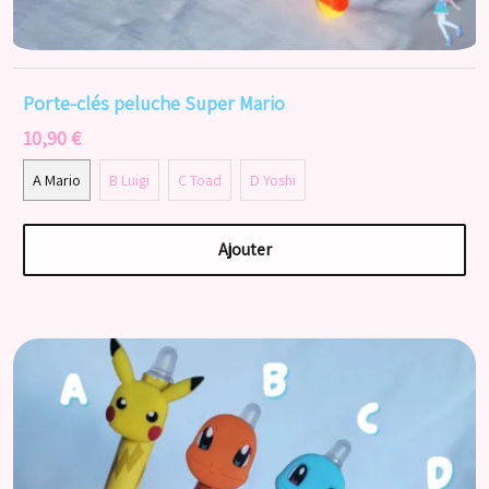
Porte-clés peluche Super Mario
10,90 €
A Mario
B Luigi
C Toad
D Yoshi
Ajouter