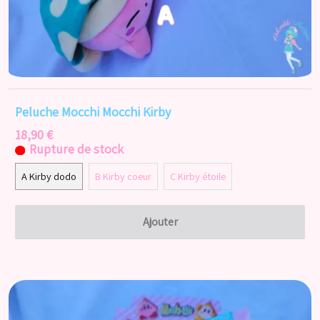
Peluche Mocchi Mocchi Kirby
18,90 €
Rupture de stock
A Kirby dodo
B Kirby coeur
C Kirby étoile
Ajouter