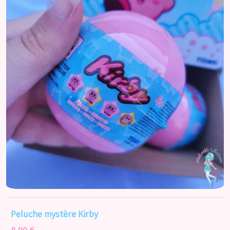
Accueil
Catégories
Licences
Informations
Actu
Nos réseaux
Peluche mystère Kirby