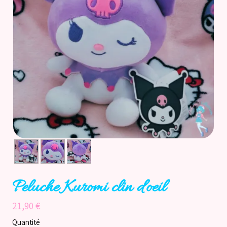
Accueil
Catégories
Licences
Informations
Actu
Nos réseaux
Peluche Kuromi clin d'oeil
21,90 €
Quantité