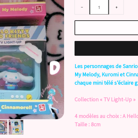
−
+
Les personnages de Sanrio f
My Melody, Kuromi et Cinna
chaque mini télé s’éclaire 
Collection « TV Light-Up »
4 modèles au choix : A Hell
Taille : 8cm