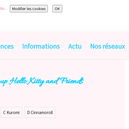
te...
Modifier les cookies
OK
ences
Informations
Actu
Nos réseaux
up Hello Kitty and Friends
C Kuromi
D Cinnamoroll