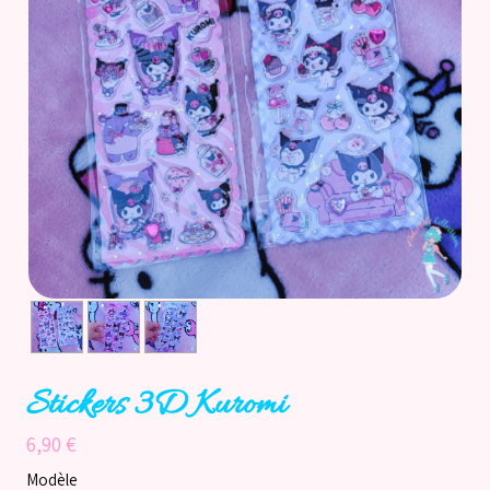
Accueil
Catégories
Licences
Informations
Actu
Nos réseaux
Stickers 3D Kuromi
6,90 €
Modèle