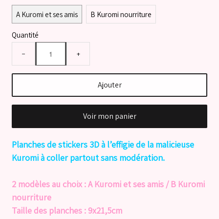
A Kuromi et ses amis
B Kuromi nourriture
Quantité
−
+
Ajouter
Voir mon panier
Planches de stickers 3D à l’effigie de la malicieuse
Kuromi à coller partout sans modération.
2 modèles au choix : A Kuromi et ses amis / B Kuromi
nourriture
Taille des planches : 9x21,5cm