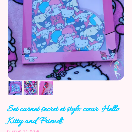
Accueil
Catégories
Licences
Informations
Actu
Nos réseaux
Set carnet secret et stylo cœur Hello
Kitty and Friends
9,50 €
11,90 €