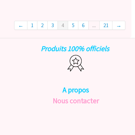
←
1
2
3
4
5
6
...
21
→
Produits 100% officiels
A propos
Nous contacter