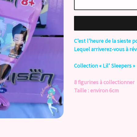
C’est l’heure de la sieste 
Lequel arriverez-vous à rév
Collection « Lil’ Sleepers »
8 figurines à collectionner
Taille : environ 6cm